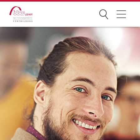
Suchen
Seminare
Betriebsverfassungsrecht
Arbeitsrecht
Grundlagen-Seminare
Arbeits- & Gesundheitsschutz
Arbeit 4.0 & Datenschutz
Kommunikation
Praktische Gremienarbeit
Wirtschaft & Entgelt