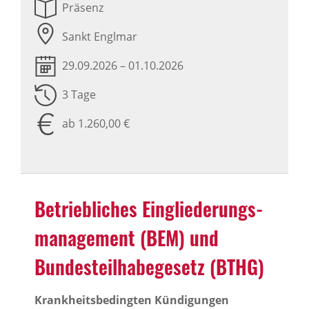
Präsenz
Sankt Englmar
29.09.2026 – 01.10.2026
3 Tage
ab 1.260,00 €
Betrieb­li­ches Einglie­de­rungs­
ma­nage­ment (BEM) und
Bundes­teil­ha­be­ge­setz (BTHG)
Krankheitsbedingten Kündigungen