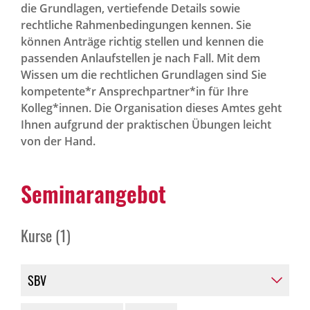
die Grundlagen, vertiefende Details sowie
Betriebsrat-Wissen
rechtliche Rahmenbedingungen kennen. Sie
können Anträge richtig stellen und kennen die
passenden Anlaufstellen je nach Fall. Mit dem
Wissen um die recht­lichen Grund­lagen sind Sie
News Archiv
kompetente*r Ansprech­partner*in für Ihre
Kolleg*innen. Die Organisation dieses Amtes geht
Ihnen aufgrund der praktischen Übungen leicht
von der Hand.
Semi­nar­an­gebot
Kurse (1)