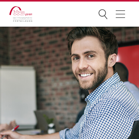
Suchen
Seminare
Betriebsverfassungsrecht
Arbeitsrecht
Grundlagen-Seminare
Arbeits- & Gesundheitsschutz
Arbeit 4.0 & Datenschutz
Kommunikation
Praktische Gremienarbeit
Wirtschaft & Entgelt