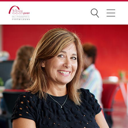
Suchen
Seminare
Betriebsverfassungsrecht
Arbeitsrecht
Grundlagen-Seminare
Arbeits- & Gesundheitsschutz
Arbeit 4.0 & Datenschutz
Kommunikation
Praktische Gremienarbeit
Wirtschaft & Entgelt