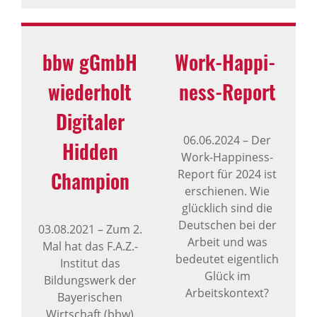
bbw gGmbH
Work-Happi­
wieder­holt
ness-Report
Digi­taler
06.06.2024
–
Der
Hidden
Work-Happiness-
Cham­pion
Report für 2024 ist
erschienen. Wie
glücklich sind die
Deutschen bei der
03.08.2021
–
Zum 2.
Arbeit und was
Mal hat das F.A.Z.-
bedeutet eigentlich
Institut das
Glück im
Bildungswerk der
Arbeitskontext?
Bayerischen
Wirtschaft (bbw)