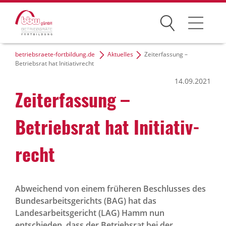
Suchen
betriebsraete-fortbildung.de
Aktuelles
Zeiterfassung –
Seminare
Betriebsrat hat Initiativrecht
14.09.2021
Fachtagungen
Zeit­er­fas­sung –
Inhouse
Betriebsrat hat Initi­a­tiv­
Seminarhotels
recht
Service
Betriebsrat-Wissen
Abweichend von einem früheren Beschlusses des
Bundesarbeitsgerichts (BAG) hat das
Landesarbeitsgericht (LAG) Hamm nun
entschieden, dass der Betriebsrat bei der