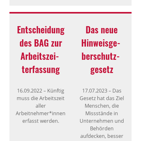
Entschei­dung
Das neue
des BAG zur
Hinweis­ge­
Arbeits­zei­
ber­schutz­
ter­fas­sung
ge­setz
16.09.2022
–
Künftig
17.07.2023
–
Das
muss die Arbeitszeit
Gesetz hat das Ziel
aller
Menschen, die
Arbeitnehmer*innen
Missstände in
erfasst werden.
Unternehmen und
Behörden
aufdecken, besser