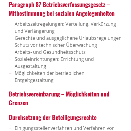
Para­graph 87 Betriebs­ver­fas­sungs­ge­setz –
Mitbe­stim­mung bei sozi­alen Ange­le­gen­heiten
Arbeitszeitregelungen: Verteilung, Verkürzung
und Verlängerung
Gerechte und ausgeglichene Urlaubsregelungen
Schutz vor technischer Überwachung
Arbeits- und Gesundheitsschutz
Sozialeinrichtungen: Errichtung und
Ausgestaltung
Möglichkeiten der betrieblichen
Entgeltgestaltung
Betriebs­ver­ein­ba­rung – Möglich­keiten und
Grenzen
Durch­set­zung der Betei­li­gungs­rechte
Einigungsstellenverfahren und Verfahren vor