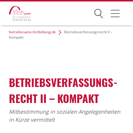
Suchen
betriebsraete-fortbildung.de
Betriebsverfassungsrecht II –
Seminare
Kompakt
Fachtagungen
Inhouse
BETRIEBS­VER­FAS­SUNGS­
Seminarhotels
Service
RECHT II – KOMPAKT
Betriebsrat-Wissen
Mitbestimmung in sozialen Angelegenheiten
in Kürze vermittelt