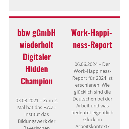
bbw gGmbH
Work-Happi­
wieder­holt
ness-Report
Digi­taler
06.06.2024
–
Der
Hidden
Work-Happiness-
Cham­pion
Report für 2024 ist
erschienen. Wie
glücklich sind die
Deutschen bei der
03.08.2021
–
Zum 2.
Arbeit und was
Mal hat das F.A.Z.-
bedeutet eigentlich
Institut das
Glück im
Bildungswerk der
Arbeitskontext?
Bayerischen