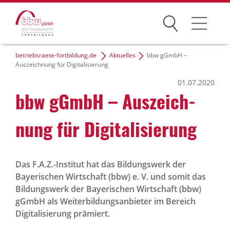
Suchen
betriebsraete-fortbildung.de
Aktuelles
bbw gGmbH –
Seminare
Auszeichnung für Digitalisierung
01.07.2020
Fachtagungen
bbw gGmbH – Auszeich­
Inhouse
nung für Digi­ta­li­sie­rung
Seminarhotels
Service
Das F.A.Z.-Institut hat das Bildungswerk der
Bayerischen Wirtschaft (bbw) e. V. und somit das
Betriebsrat-Wissen
Bildungswerk der Bayerischen Wirtschaft (bbw)
gGmbH als Weiter­bil­dungs­anbieter im Bereich
Digitalisierung prämiert.