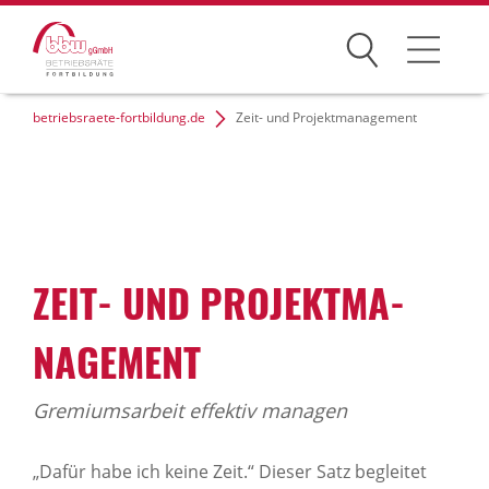
Suchen
betriebsraete-fortbildung.de
Zeit- und Projektmanagement
Seminare
Fachtagungen
Inhouse
ZEIT- UND PROJEKT­MA­
Seminarhotels
Service
NAGE­MENT
Betriebsrat-Wissen
Gremiumsarbeit effektiv managen
„Dafür habe ich keine Zeit.“ Dieser Satz begleitet